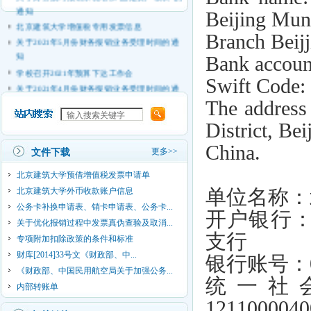
通知
Beijing Mun
北京建筑大学增值税专用发票信息
Branch Beijj
关于2021年5月份财务报销业务受理时间的通
知
Bank accou
学校召开2021年预算下达工作会
Swift Cod
关于2021年4月份财务报销业务受理时间的通
知
The address
关于2021年3月份财务报销业务受理时间的通
District, Bei
知
财务处寒假期间服务信息
China.
更多>>
文件下载
2021年财务处寒假值班工作的通知
关于2021年1月份财务报销业务受理时间的通
北京建筑大学预借增值税发票申请单
知
单位名称：
北京建筑大学外币收款账户信息
公务卡补换申请表、销卡申请表、公务卡...
开户银行
关于优化报销过程中发票真伪查验及取消...
支行
专项附加扣除政策的条件和标准
财库[2014]33号文《财政部、中...
银行账号：
《财政部、中国民用航空局关于加强公务...
统一社
内部转账单
121100004