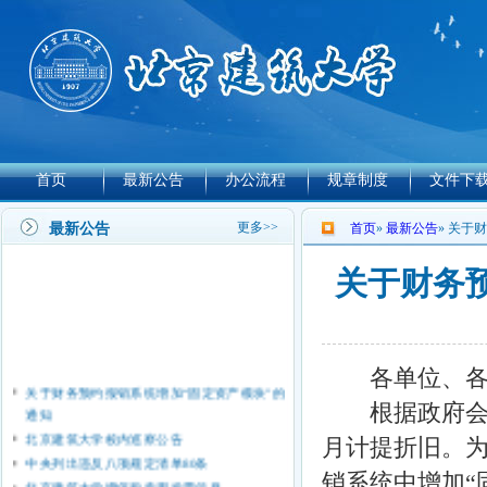
首页
最新公告
办公流程
规章制度
文件下
更多>>
最新公告
首页
»
最新公告
» 关于
关于财务
各单位、各
关于财务预约报销系统增加“固定资产模块”的
通知
根据政府会计
北京建筑大学校内巡察公告
月计提折旧。为
中央列出违反八项规定清单80条
销系统中增加“
北京建筑大学增值税专用发票信息