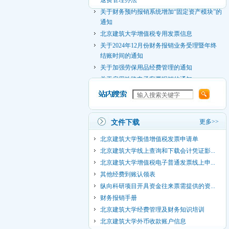
关于财务预约报销系统增加“固定资产模块”的
通知
北京建筑大学增值税专用发票信息
关于2024年12月份财务报销业务受理暨年终
结账时间的通知
关于加强劳保用品经费管理的通知
关于启用铁路电子客票报销的通知
关于2024年11月份财务报销业务受理时间的
通知
关于2024-2025学年学生缴纳住宿费以及绑定
银行卡的通知
更多>>
文件下载
关于2024年10月份财务报销业务受理时间的
北京建筑大学预借增值税发票申请单
通知
北京建筑大学线上查询和下载会计凭证影...
​关于2024年9月份财务报销业务受理时间的通
知
北京建筑大学增值税电子普通发票线上申...
其他经费到账认领表
纵向科研项目开具资金往来票需提供的资...
财务报销手册
北京建筑大学经费管理及财务知识培训
北京建筑大学外币收款账户信息