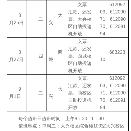
支票、
612092
汇款、还发
03、612090
8
大
二
票、大兴校
71、612090
月25日
兴
区自助投递
70、612091
机开放
94
支票、
汇款、还发
8
西
683223
四
票、西城校
月27日
城
10
区自助投递
机开放
支票、
612092
汇款、还发
03、612090
9
大
二
票、两校区
71、612090
月1日
兴
自助投递机
70、612091
开放
94
每个值班日值班时间：上午8：30-11：30
值班地点：每周二：大兴校区综合楼109室大兴校区