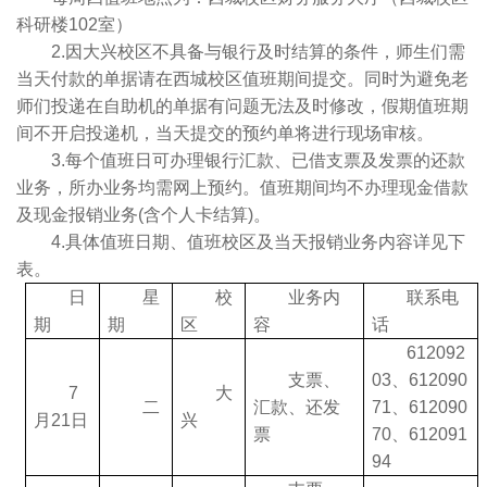
科研楼102室）
2.因大兴校区不具备与银行及时结算的条件，师生们需
当天付款的单据请在西城校区值班期间提交。同时为避免老
师们投递在自助机的单据有问题无法及时修改，假期值班期
间不开启投递机，当天提交的预约单将进行现场审核。
3.每个值班日可办理银行汇款、已借支票及发票的还款
业务，所办业务均需网上预约。值班期间均不办理现金借款
及现金报销业务(含个人卡结算)。
4.具体值班日期、值班校区及当天报销业务内容详见下
表。
日
星
校
业务内
联系电
期
期
区
容
话
612092
支票、
03、612090
7
大
二
汇款、还发
71、612090
月21日
兴
票
70、612091
94