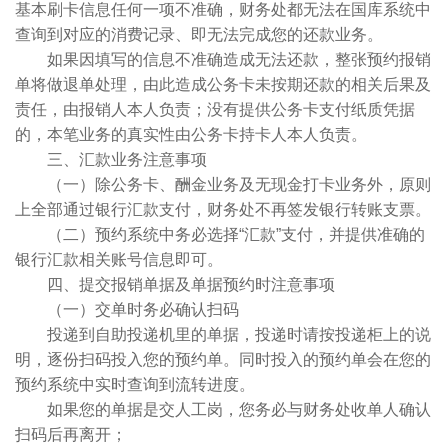
基本刷卡信息任何一项不准确，财务处都无法在国库系统中
查询到对应的消费记录、即无法完成您的还款业务。
如果因填写的信息不准确造成无法还款，整张预约报销
单将做退单处理，由此造成公务卡未按期还款的相关后果及
责任，由报销人本人负责；没有提供公务卡支付纸质凭据
的，本笔业务的真实性由公务卡持卡人本人负责。
三、汇款业务注意事项
（一）除公务卡、酬金业务及无现金打卡业务外，原则
上全部通过银行汇款支付，财务处不再签发银行转账支票。
（二）预约系统中务必选择“汇款”支付，并提供准确的
银行汇款相关账号信息即可。
四、提交报销单据及单据预约时注意事项
（一）交单时务必确认扫码
投递到自助投递机里的单据，投递时请按投递柜上的说
明，逐份扫码投入您的预约单。同时投入的预约单会在您的
预约系统中实时查询到流转进度。
如果您的单据是交人工岗，您务必与财务处收单人确认
扫码后再离开；